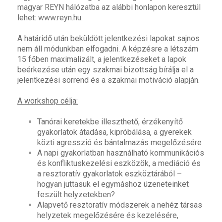
magyar REYN hálózatba az alábbi honlapon keresztül
lehet:
www.reyn.hu
.
A határidő után beküldött jelentkezési lapokat sajnos
nem áll módunkban elfogadni. A képzésre a létszám
15 főben maximalizált, a jelentkezéseket a lapok
beérkezése után egy szakmai bizottság bírálja el a
jelentkezési sorrend és a szakmai motiváció alapján.
A workshop célja:
Tanórai keretekbe illeszthető, érzékenyítő
gyakorlatok átadása, kipróbálása, a gyerekek
közti agresszió és bántalmazás megelőzésére
A napi gyakorlatban használható kommunikációs
és konfliktuskezelési eszközök, a mediáció és
a resztoratív gyakorlatok eszköztárából –
hogyan juttasuk el egymáshoz üzeneteinket
feszült helyzetekben?
Alapvető resztoratív módszerek a nehéz társas
helyzetek megelőzésére és kezelésére,