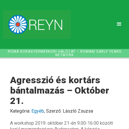
ROMA KORAGYERMEKKORI HÁLÓZAT – ROMANI EARLY YEARS
NETWORK
Agresszió és kortárs
bántalmazás – Október
21.
Kategória:
Egyéb
, Szerző: László Zsuzsa
A workshop 2019. október 21-én 9.00-16.00 között