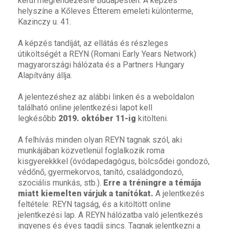
kerül megrendezésre Budapesten.
A képzés
helyszíne a Kőleves Étterem emeleti különterme,
Kazinczy u. 41.
A képzés tandíját, az ellátás és részleges
útiköltségét a REYN (Romani Early Years Network)
magyarországi hálózata és a Partners Hungary
Alapítvány állja.
A jelentezéshez az
alábbi linken
és a weboldalon
található online jelentkezési lapot kell
legkésőbb
2019. október 11-ig
kitölteni.
A felhívás minden olyan REYN tagnak szól, aki
munkájában közvetlenül foglalkozik roma
kisgyerekkkel (óvódapedagógus, bölcsődei gondozó,
védőnő, gyermekorvos, tanító, családgondozó,
szociális munkás, stb.).
Erre a tréningre a témája
miatt kiemelten várjuk a tanítókat.
A jelentkezés
feltétele: REYN tagság, és a kitöltött online
jelentkezési lap. A REYN hálózatba való jelentkezés
ingyenes és éves tagdíj sincs. Tagnak jelentkezni a