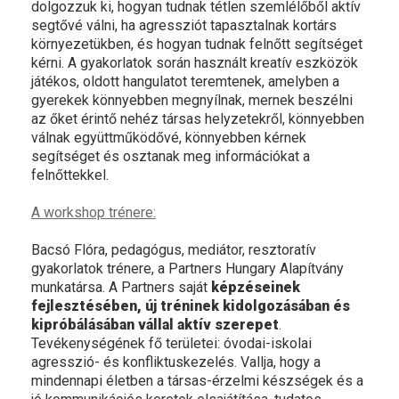
dolgozzuk ki, hogyan tudnak tétlen szemlélőből aktív
segtővé válni, ha agressziót tapasztalnak kortárs
környezetükben, és hogyan tudnak felnőtt segítséget
kérni. A gyakorlatok során használt kreatív eszközök
játékos, oldott hangulatot teremtenek, amelyben a
gyerekek könnyebben megnyílnak, mernek beszélni
az őket érintő nehéz társas helyzetekről, könnyebben
válnak együttműködővé, könnyebben kérnek
segítséget és osztanak meg információkat a
felnőttekkel.
A workshop trénere:
Bacsó Flóra, pedagógus, mediátor, resztoratív
gyakorlatok trénere, a Partners Hungary Alapítvány
munkatársa. A Partners saját
képzéseinek
fejlesztésében, új tréninek kidolgozásában és
kipróbálásában vállal aktív szerepet
.
Tevékenységének fő területei: óvodai-iskolai
agresszió- és konfliktuskezelés. Vallja, hogy a
mindennapi életben a társas-érzelmi készségek és a