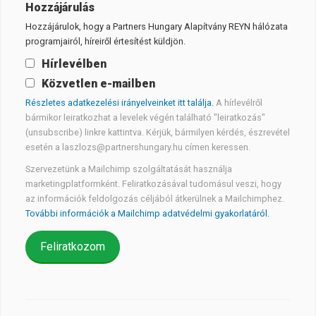
Hozzájárulás
Hozzájárulok, hogy a Partners Hungary Alapítvány REYN hálózata
programjairól, híreiről értesítést küldjön.
Hírlevélben
Közvetlen e-mailben
Részletes adatkezelési irányelveinket itt találja.
A hírlevélről
bármikor leiratkozhat a levelek végén található "leiratkozás"
(unsubscribe) linkre kattintva. Kérjük, bármilyen kérdés, észrevétel
esetén a laszlozs@partnershungary.hu címen keressen.
Szervezetünk a Mailchimp szolgáltatását használja
marketingplatformként. Feliratkozásával tudomásul veszi, hogy
az információk feldolgozás céljából átkerülnek a Mailchimphez.
További információk a Mailchimp adatvédelmi gyakorlatáról.