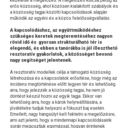
kezelése a megelőzés. A megelőzés kulcsa pedig az
erős közösség, ahol közösen kialakított szabályok és
a közösség tagjai közötti kapcsolódások alapján
működik az egyéni és a közös felelősségvállalás.
A kapcsolódáshoz, az együttműködéshez
szükséges keretek megteremtéséhez nagyon
rövid idő és gyorsan strukturálható tér is
elegendő, és ebben a tanórákba is jól illeszthető
resztoratív gyakorlatok, a közösséget bevonó
nagy segítséget jelentenek.
A resztoratív modellek célja a támogató közösség
létrehozása és a kapcsolatok erősítése, hogy még az
incidens megtörténése előtt legyen tér és lehetőség
arra, hogy jelezzék a közösség tagjai, ha nem jó
döntést készül hozni az egyik tagja. Ekkor van
lehetőség arra, hogy a károk helyreállítására, a
jóvátételre tudjuk helyezni a fókuszt baj esetén.
Emellett, nagy hangsúlyt kell fektetni a megelőzésre,
ami azt jelenti, hogy a mindennapi kapcsolódásaink
során megosztjuk egymással, hogyan érintenek