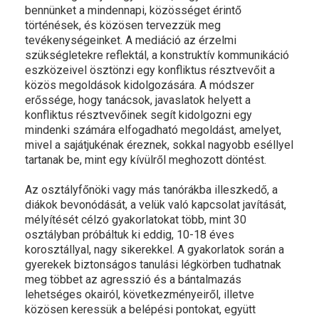
bennünket a mindennapi, közösséget érintő
történések, és közösen tervezzük meg
tevékenységeinket. A mediáció az érzelmi
szükségletekre reflektál, a konstruktív kommunikáció
eszközeivel ösztönzi egy konfliktus résztvevőit a
közös megoldások kidolgozására. A módszer
erőssége, hogy tanácsok, javaslatok helyett a
konfliktus résztvevőinek segít kidolgozni egy
mindenki számára elfogadható megoldást, amelyet,
mivel a sajátjukénak éreznek, sokkal nagyobb eséllyel
tartanak be, mint egy kívülről meghozott döntést.
Az osztályfőnöki vagy más tanórákba illeszkedő, a
diákok bevonódását, a velük való kapcsolat javítását,
mélyítését célzó gyakorlatokat több, mint 30
osztályban próbáltuk ki eddig, 10-18 éves
korosztállyal, nagy sikerekkel. A gyakorlatok során a
gyerekek biztonságos tanulási légkörben tudhatnak
meg többet az agresszió és a bántalmazás
lehetséges okairól, következményeiről, illetve
közösen keressük a belépési pontokat, együtt