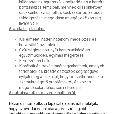
különösen az agresszív viselkedés és a kortárs
bántalmazás témáiban, melynek köszönhetően
csökkenhet az ismétlés kockázata, és az eset
feldolgozása-megoldása az egész közösség
javára válik.
A workshop tartalma
Kis elméleti háttér: hatékony megelőzés és
helyreállító szemlélet
Szükségletalapú, nyílt kommunikáció és
együttműködés, egymás megértése
Kérdezéstechnika
Kipróbált és bevált tanórai gyakorlatok, amelyek
történetek és kreatív eszközök segítségével
nyitják meg a diákokat, hogy beszélhessenek a
számukra égető problémákról, és közös
megoldásokat lehessen rá keresni
Az alkalmazott módszerek hátteréről:
Hazai és nemzetközi tapasztalataink azt mutatják,
hogy az óvodai és iskolai agresszió legjobb