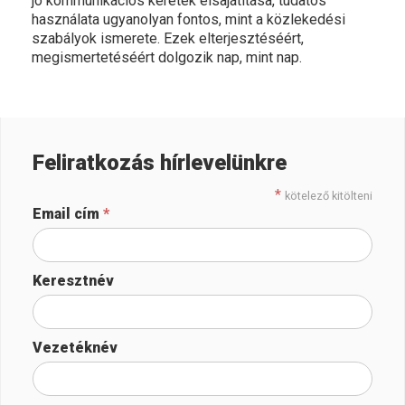
jó kommunikációs keretek elsajátítása, tudatos
használata ugyanolyan fontos, mint a közlekedési
szabályok ismerete. Ezek elterjesztéséért,
megismertetéséért dolgozik nap, mint nap.
Feliratkozás hírlevelünkre
*
kötelező kitölteni
Email cím
*
Keresztnév
Vezetéknév