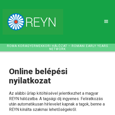
ROMA KORAGYERMEKKORI HÁLÓZAT – ROMANI EARLY YEARS
NETWORK
Online belépési
nyilatkozat
Az alábbi űrlap kitöltésével jelentkezhet a magyar
REYN hálózatba. A tagsági díj ingyenes. Feliratkozás
után automatikusan hírlevelet kapnak a tagok, benne a
REYN kínálta szakmai lehetőségekről.