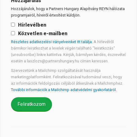
Hozzájárulás
Hozzájárulok, hogy a Partners Hungary Alapítvány REYN hálózata
programjairól, híreiről értesítést küldjön.
Hírlevélben
Közvetlen e-mailben
Részletes adatkezelési irányelveinket itt találja.
A hírlevélről
bármikor leiratkozhat a levelek végén található "leiratkozás"
(unsubscribe) linkre kattintva. Kérjük, bármilyen kérdés, észrevétel
esetén a laszlozs@partnershungary.hu címen keressen.
Szervezetünk a Mailchimp szolgáltatását használja
marketingplatformként. Feliratkozásával tudomásul veszi, hogy
az információk feldolgozás céljából átkerülnek a Mailchimphez.
További információk a Mailchimp adatvédelmi gyakorlatáról.