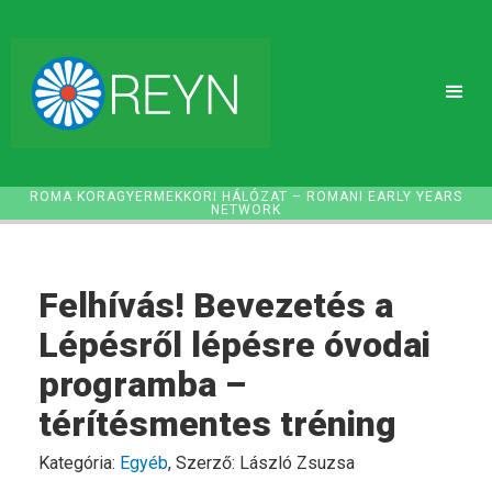
ROMA KORAGYERMEKKORI HÁLÓZAT – ROMANI EARLY YEARS
NETWORK
Felhívás! Bevezetés a
Lépésről lépésre óvodai
programba –
térítésmentes tréning
Kategória:
Egyéb
, Szerző: László Zsuzsa