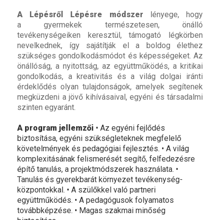
A Lépésről Lépésre módszer
lényege, hogy
a gyermekek természetesen, önálló
tevékenységeiken keresztül, támogató légkörben
nevelkednek, így sajátítják el a boldog élethez
szükséges gondolkodásmódot és képességeket. Az
önállóság, a nyitottság, az együttműködés, a kritikai
gondolkodás, a kreativitás és a világ dolgai iránti
érdeklődés olyan tulajdonságok, amelyek segítenek
megküzdeni a jövő kihívásaival, egyéni és társadalmi
szinten egyaránt.
A program jellemzői
• Az egyéni fejlődés
biztosítása, egyéni szükségleteknek megfelelő
követelmények és pedagógiai fejlesztés. • A világ
komplexitásának felismerését segítő, felfedezésre
építő tanulás, a projektmódszerek használata. •
Tanulás és gyerekbarát környezet tevékenység-
központokkal. • A szülőkkel való partneri
együttműködés. • A pedagógusok folyamatos
továbbképzése. • Magas szakmai minőség