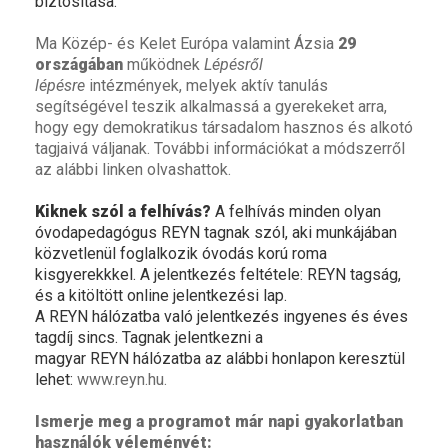
biztosítása.
Ma Közép- és Kelet Európa valamint Ázsia
29
országában
működnek
Lépésről
lépésre
intézmények, melyek aktív tanulás
segítségével teszik alkalmassá a gyerekeket arra,
hogy egy demokratikus társadalom hasznos és alkotó
tagjaivá váljanak. További információkat a módszerről
az
alábbi linken
olvashattok.
Kiknek szól a felhívás?
A felhívás minden olyan
óvodapedagógus REYN tagnak szól, aki munkájában
közvetlenül foglalkozik óvodás korú roma
kisgyerekkkel. A jelentkezés feltétele: REYN tagság,
és a kitöltött online jelentkezési lap.
A REYN hálózatba való jelentkezés ingyenes és éves
tagdíj sincs. Tagnak jelentkezni a
magyar REYN hálózatba az alábbi honlapon keresztül
lehet:
www.reyn.hu
.
Ismerje meg a programot már napi gyakorlatban
használók véleményét: