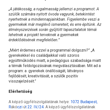
„A játékosság, a rugalmasság jellemzi a programot. A
szülők számára nyitott óvoda vagyunk, betekintést
nyerhetnek a mindennapjainkban. Figyelembe veszi a
gyermekek már meglévő ismereteit, és erre építünk. Az
élményszerzések során gyűjtött tapasztalatok témái
lehetnek a projekt terveknek a gyermekek
érdeklődésének megfelelően.”
„Miért érdemes ezzel a programmal dolgozni?” „A
gyerekekkel és családjaikkal való szoros
együttműködés miatt, a pedagógus szabadsága miatt
a témák feldolgozásának megválasztásában. Mit ad a
program: a gyerekek önállóságát, látványos
fejlődését, kreativitását, a szülők pozitív
visszajelzését.”
Elérhetőség
A képző ügyfélszolgálatának helye:
1072 Budapest,
R
ákó
czi
ú
t 22
.
IV./24
. A képző ügyfélszolgálatának