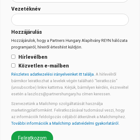
Vezetéknév
Hozzájárulás
Hozzájárulok, hogy a Partners Hungary Alapítvány REYN hálózata
programjairól, híreiről értesítést küldjön.
Hírlevélben
Közvetlen e-mailben
Részletes adatkezelési irányelveinket itt találja.
A hírlevélről
bármikor leiratkozhat a levelek végén található "leiratkozás"
(unsubscribe) linkre kattintva. Kérjük, bármilyen kérdés, észrevétel
esetén a laszlozs@partnershungary.hu címen keressen.
Szervezetünk a Mailchimp szolgáltatását használja
marketingplatformként. Feliratkozásával tudomásul veszi, hogy
az információk feldolgozás céljából átkerülnek a Mailchimphez.
További információk a Mailchimp adatvédelmi gyakorlatáról.