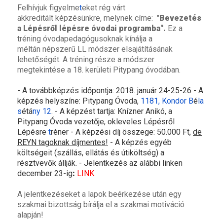
Felhívjuk figyelme
t
eket rég várt
akkreditált képzésünkre, melynek címe: "
Bevezetés
a Lépésről lépésre óvodai programba".
Ez a
tréning óvodapedagógusoknak kínálja a
méltán népszerű LL módszer elsajátításának
lehetőségét. A tréning része a módszer
megtekintése a 18. kerületi Pitypang óvodában.
- A továbbképzés időpontja: 2018. január 24-25-26 - A
képzés helyszíne:
Pitypang Óvoda,
1181, Kondor B
é
la
s
étá
ny 12
. - A képzést tartja: Knízner Anikó, a
Pitypang Óvoda vezetője, okleveles Lépésről
Lépésre
t
réner - A képzési díj összege: 50.000 Ft,
de
REYN tagoknak díjmentes!
- A képzés egyéb
költségeit (szállás, ellátás és útiköltség) a
résztvevők állják. - Jelentkezés az alábbi linken
december 23-ig
:
LINK
A jelentkezéseket a lapok beérkezése után egy
szakmai bizottság bírálja el a szakmai motiváció
alapján!