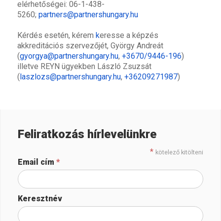
elérhetőségei: 06-1-438-
5260;
partners@partnershungary.hu
Kérdés esetén, kérem
k
eresse a képzés
akkreditációs szervezőjét, György Andreát
(
gyorgya@partnershungary.hu
,
+3670/9446-196
)
illetve REYN ügyekben László Zsuzsát
(
laszlozs@partnershungary.hu
,
+36209271987
)
Feliratkozás hírlevelünkre
*
kötelező kitölteni
Email cím
*
Keresztnév