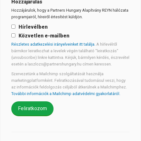
Hozzájárulás
Hozzájárulok, hogy a Partners Hungary Alapítvány REYN hálózata
programjairól, híreiről értesítést küldjön.
Hírlevélben
Közvetlen e-mailben
Részletes adatkezelési irányelveinket itt találja.
A hírlevélről
bármikor leiratkozhat a levelek végén található "leiratkozás"
(unsubscribe) linkre kattintva. Kérjük, bármilyen kérdés, észrevétel
esetén a laszlozs@partnershungary.hu címen keressen.
Szervezetünk a Mailchimp szolgáltatását használja
marketingplatformként. Feliratkozásával tudomásul veszi, hogy
az információk feldolgozás céljából átkerülnek a Mailchimphez.
További információk a Mailchimp adatvédelmi gyakorlatáról.