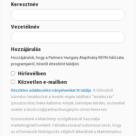
Keresztnév
Vezetéknév
Hozzájárulás
Hozzájárulok, hogy a Partners Hungary Alapítvány REYN hálózata
programjairól, híreiről értesítést küldjön.
Hírlevélben
Közvetlen e-mailben
Részletes adatkezelési irányelveinket itt találja.
A hírlevélről
bármikor leiratkozhat a levelek végén található "leiratkozás"
(unsubscribe) linkre kattintva. Kérjük, bármilyen kérdés, észrevétel
esetén a laszlozs@partnershungary.hu címen keressen.
Szervezetünk a Mailchimp szolgáltatását használja
marketingplatformként. Feliratkozásával tudomásul veszi, hogy
az információk feldolgozás céljából átkerülnek a Mailchimphez.