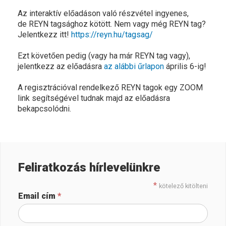
Az interaktív előadáson való részvétel ingyenes,
de REYN tagsághoz kötött. Nem vagy még REYN tag?
Jelentkezz itt!
https://reyn.hu/tagsag/
Ezt követően pedig (vagy ha már REYN tag vagy),
jelentkezz az előadásra
az alábbi űrlapon
április 6-ig!
A regisztrációval rendelkező REYN tagok egy ZOOM
link segítségével tudnak majd az előadásra
bekapcsolódni.
Feliratkozás hírlevelünkre
*
kötelező kitölteni
Email cím
*