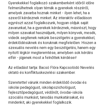
Gyerekekkel foglalkozó szakemberként időről időre
felmerülhetnek olyan témák a gyerekek részéről,
amelyek zavarba hoznak minket - ilyen lehet, ha a
szexről kérdeznek minket. Az interaktív előadáson
egyrészt azzal foglalkozunk, hogyan oldjuk saját
zavarunkat, ha a gyerekek kérdeznek, másrészt, hogy
milyen szavakat használjunk, milyen könyvek, mesék,
videók segítenek nekünk beszélgetni a gyerekekkel,
érdeklődésüknek és koruknak megfelelően. Hiszen a
szexuális nevelés nem egy beszélgetés, hanem egy
nyitott légkör megteremtése, amelyben sok kérdés
elfér - jöjjenek most a felnőttek kérdései!
Az előadást tartja: Bacsó Flóra Kapcsolódó Nevelés
oktató és konfliktuskezelési szakember.
Szeretettel várunk minden érdeklődő óvodai és
iskolai pedagógust, iskolapszichológust,
fejlesztőpedagógust, védőnőt, óvodai-iskola
szociális munkást, tanodás munkatársakat, és
mindenkit, aki gyerekekkel foglalkozik.