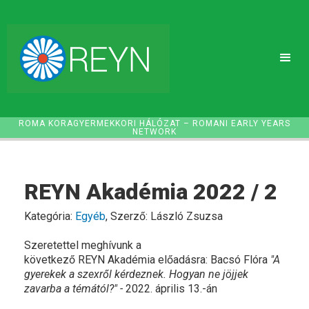
ROMA KORAGYERMEKKORI HÁLÓZAT – ROMANI EARLY YEARS
NETWORK
REYN Akadémia 2022 / 2
Kategória:
Egyéb
, Szerző: László Zsuzsa
Szeretettel meghívunk a
következő REYN Akadémia előadásra: Bacsó Flóra
"A
gyerekek a szexről kérdeznek. Hogyan ne jöjjek
zavarba a témától?" -
2022. április 13.-án