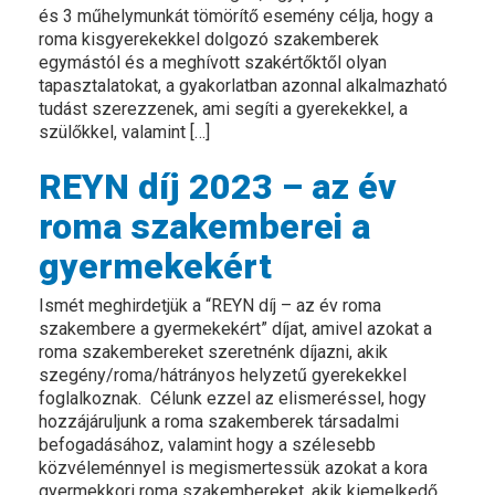
és 3 műhelymunkát tömörítő esemény célja, hogy a
roma kisgyerekekkel dolgozó szakemberek
egymástól és a meghívott szakértőktől olyan
tapasztalatokat, a gyakorlatban azonnal alkalmazható
tudást szerezzenek, ami segíti a gyerekekkel, a
szülőkkel, valamint […]
REYN díj 2023 – az év
roma szakemberei a
gyermekekért
Ismét meghirdetjük a “REYN díj – az év roma
szakembere a gyermekekért” díjat, amivel azokat a
roma szakembereket szeretnénk díjazni, akik
szegény/roma/hátrányos helyzetű gyerekekkel
foglalkoznak. Célunk ezzel az elismeréssel, hogy
hozzájáruljunk a roma szakemberek társadalmi
befogadásához, valamint hogy a szélesebb
közvéleménnyel is megismertessük azokat a kora
gyermekkori roma szakembereket, akik kiemelkedő