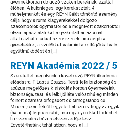
gyermekkorban dolgozó szakembereknek, ezúttal
élőben! A különleges, egy kerekasztalt, 4
műhelymunkát és egy REYN Gálát tömörítő esemény
célja, hogy a roma kisgyerekekkel dolgozó
szakemberek egymástól és a meghívott szakértőktől
olyan tapasztalatokat, a gyakorlatban azonnal
alkalmazható tudást szerezzenek, ami segíti a
gyerekekkel, a szülőkkel, valamint a kollégákkal való
együttműködést és […]
REYN Akadémia 2022 / 5
Szeretettel meghívunk a következő REYN Akadémia
előadásra: F. Lassú Zsuzsa: Testi-lelki biztonság és
abúzus megelőzés kisiskolás korban Gyermekeink
biztonsága, testi és lelki jólléte valószínűleg minden
felnőtt számára elfogadott és támogatandó cél.
Minden józan felnőtt egyetért abban is, hogy az egyik
(ha nem a) legrosszabb, ami egy gyerekkel történhet,
ha szexuális abúzus elszenvedője lesz.
Egyetérthetünk tehát abban, hogy a […]