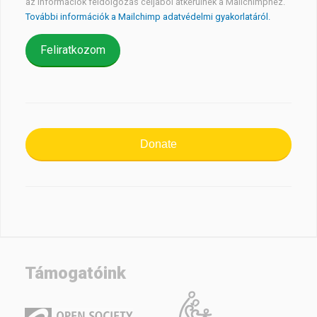
az információk feldolgozás céljából átkerülnek a Mailchimphez.
További információk a Mailchimp adatvédelmi gyakorlatáról.
Donate
Támogatóink