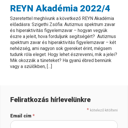
REYN Akadémia 2022/4
Szeretettel meghívunk a következő REYN Akadémia
előadásra: Szigethi Zsófia: Autizmus spektrum zavar
és hiperaktivitás figyelemzavar – hogyan vegyük
észre a jeleit, hova forduljunk segítségért? Autizmus
spektrum zavar és hiperaktivitás figyelemzavar – két
nehézség, ami nagyon sok gyereket érint, mégsem
tudunk róla eleget. Hogy lehet észrevenni, mik a jelei?
Mik okozzák a tüneteket? Ha gyanú ébred bennünk
vagy a szülőkben, […]
Feliratkozás hírlevelünkre
*
kötelező kitölteni
Email cím
*