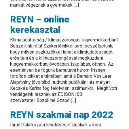
munkát végeznek a gyermekek […]
REYN – online
kerekasztal
Klímatudatosság / klímaszorongás kigyermekkorban?
Beszéljünk róla! Szakértőinkkel arról beszélgetünk,
hogy milyen eszközökkel lehet a klímtudatosságot
erősíteni és a klímaszorongással megküzdeni
kisgyermekkorban, óvodában, iskolában, otthon. Az
eseményen be fogunk bemutatni három frissen
fordított cikket a témában, amit a Bernard Van Leer
Alapítvány jóvoltából tudtunk publikálni, és melyet
Kecskés Karina fog felolvasni számunkra. Meghívott
vendégeink lesznek az EDISON100
szervezetei: Bozókiné Szabó […]
REYN szakmai nap 2022
Ismét találkozási lehetőséget kínálunk a kora