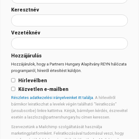
Keresztnév
Vezetéknév
Hozzájárulás
Hozzájárulok, hogy a Partners Hungary Alapítvány REYN hálózata
programjairól, híreiről értesítést küldjön.
Hírlevélben
Közvetlen e-mailben
Részletes adatkezelési irányelveinket itt találja.
A hírlevélről
bármikor leiratkozhat a levelek végén található "leiratkozás"
(unsubscribe) linkre kattintva. Kérjük, bármilyen kérdés, észrevétel
esetén a laszlozs@partnershungary.hu címen keressen.
Szervezetünk a Mailchimp szolgáltatását használja
marketingplatformként. Feliratkozásával tudomásul veszi, hogy